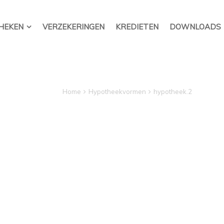
HEKEN
VERZEKERINGEN
KREDIETEN
DOWNLOADS
Hypotheekvormen
hypotheek.2