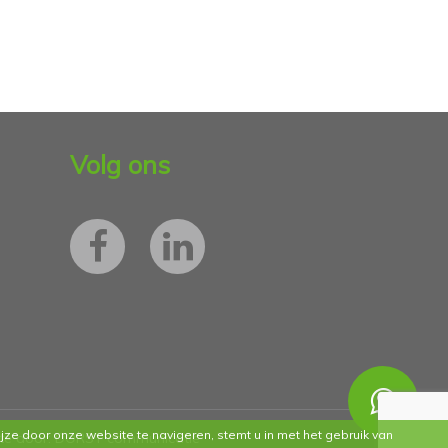
Volg ons
jze door onze website te navigeren, stemt u in met het gebruik van
te door:
DORST communicatie