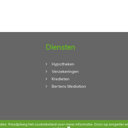
Diensten
Hypotheken
Verzekeringen
Kredieten
Bertens Mediation
den. Raadpleeg het cookiebeleid voor meer informatie. Door op enigerlei wi
roep |
Sitemap
|
Privacy statement
|
Algemene voorwaarden
| Websi