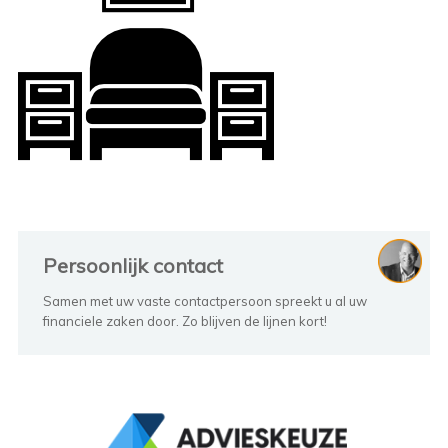
Persoonlijk contact
Samen met uw vaste contactpersoon spreekt u al uw
financiele zaken door. Zo blijven de lijnen kort!