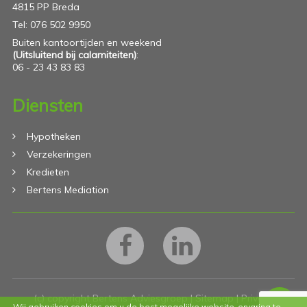
4815 PP Breda
Tel: 076 502 9950
Buiten kantoortijden en weekend
(Uitsluitend bij calamiteiten)
:
06 - 23 43 83 83
Diensten
Hypotheken
Verzekeringen
Kredieten
Bertens Mediation
(c) copyright Bertens Adviesgroep |
Sitemap
|
Privacy
Wij gebruiken cookies om u de best mogelijke website-ervaring te