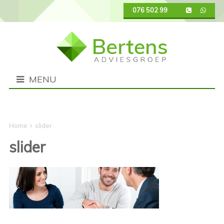
076 502 9950
MENU
slider
slider