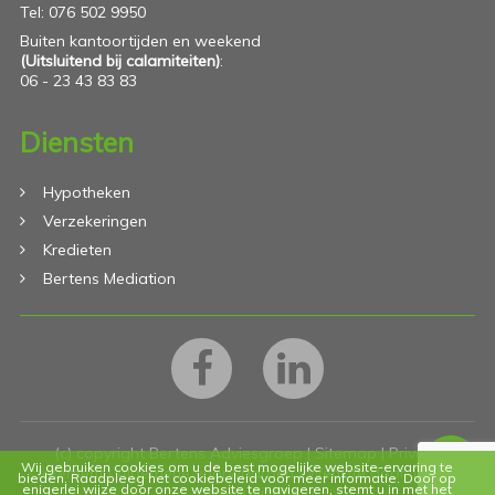
Tel: 076 502 9950
Buiten kantoortijden en weekend
(Uitsluitend bij calamiteiten)
:
06 - 23 43 83 83
Diensten
Hypotheken
Verzekeringen
Kredieten
Bertens Mediation
(c) copyright Bertens Adviesgroep |
Sitemap
|
Privacy
Wij gebruiken cookies om u de best mogelijke website-ervaring te
statement
|
Algemene voorwaarden
| Website door:
DORST
bieden. Raadpleeg het cookiebeleid voor meer informatie. Door op
enigerlei wijze door onze website te navigeren, stemt u in met het
communicatie